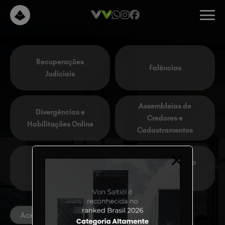
modal-check
Recuperações
Falências
Judiciais
Assembleias de
Divergências e
Credores e
Habilitações Online
Cadastramentos
Acompanhamento
Leilões
processual
Acesso rápido