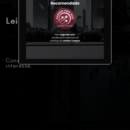
Leilões Judiciais
Consulte abaixo o LEILÃO de seu
interesse.